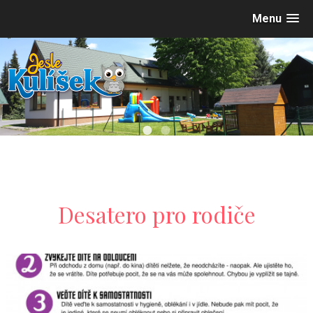
Menu
•
•
Desatero pro rodiče