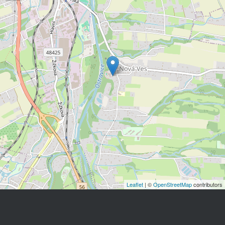
Leaflet
| ©
OpenStreetMap
contributors