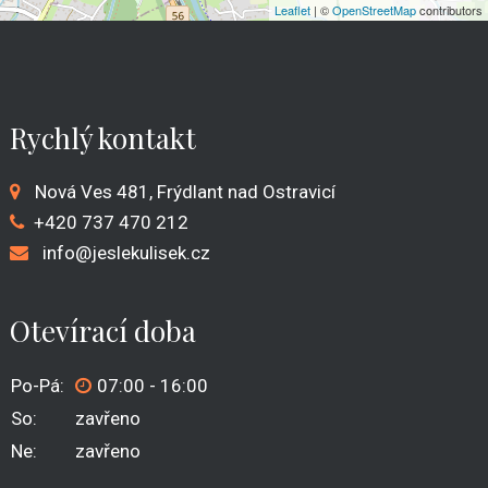
Leaflet
| ©
OpenStreetMap
contributors
Rychlý kontakt
Nová Ves 481, Frýdlant nad Ostravicí
+420
737 470 212
info@jeslekulisek.cz
Otevírací doba
Po-Pá:
07:00 - 16:00
So:
zavřeno
Ne:
zavřeno