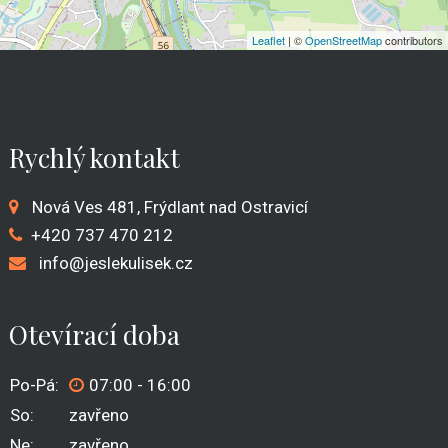
Leaflet
| ©
OpenStreetMap
contributors
Rychlý kontakt
Nová Ves 481, Frýdlant nad Ostravicí
+420
737 470 212
info@jeslekulisek.cz
Otevírací doba
Po-Pá:
07:00 - 16:00
So:
zavřeno
Ne:
zavřeno