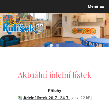
Menu
•
•
Aktuální jídelní lístek
Přílohy
Jídelní lístek 20.7.-24.7.
[xlsx, 22 kB]