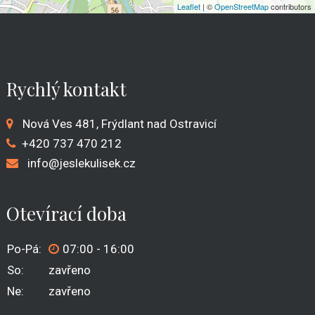
Leaflet
| ©
OpenStreetMap
contributors
Rychlý kontakt
Nová Ves 481, Frýdlant nad Ostravicí
+420
737 470 212
info@jeslekulisek.cz
Otevírací doba
Po-Pá:
07:00 - 16:00
So:
zavřeno
Ne:
zavřeno