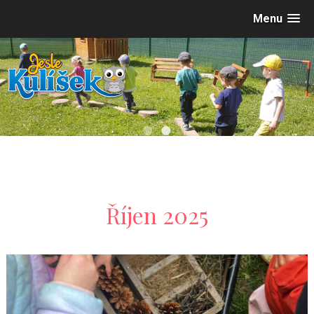
Menu
•
•
Říjen 2025