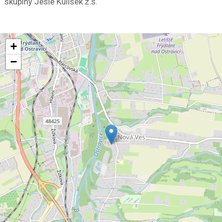
skupiny Jesle Kulíšek z.s.
+
−