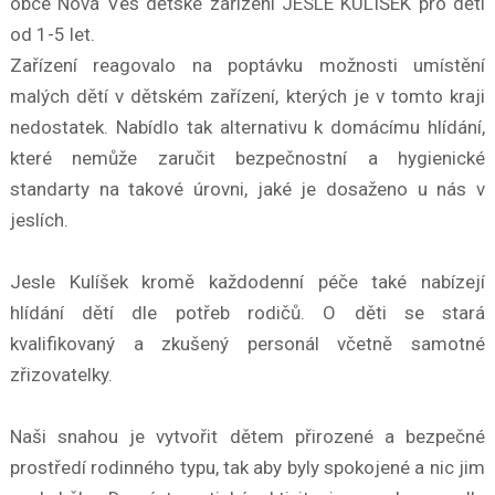
obce Nová Ves dětské zařízení JESLE KULÍŠEK pro děti
od 1-5 let.
Zařízení reagovalo na poptávku možnosti umístění
malých dětí v dětském zařízení, kterých je v tomto kraji
nedostatek. Nabídlo tak alternativu k domácímu hlídání,
které nemůže zaručit bezpečnostní a hygienické
standarty na takové úrovni, jaké je dosaženo u nás v
jeslích.
Jesle Kulíšek kromě každodenní péče také nabízejí
hlídání dětí dle potřeb rodičů. O děti se stará
kvalifikovaný a zkušený personál včetně samotné
zřizovatelky.
Naši snahou je vytvořit dětem přirozené a bezpečné
prostředí rodinného typu, tak aby byly spokojené a nic jim